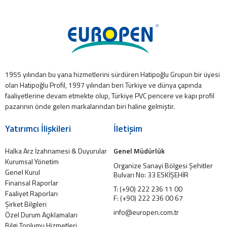
1955 yılından bu yana hizmetlerini sürdüren Hatipoğlu Grupun bir üyesi
olan Hatipoğlu Profil, 1997 yılından beri Türkiye ve dünya çapında
faaliyetlerine devam etmekte olup, Türkiye PVC pencere ve kapı profil
pazarının önde gelen markalarından biri haline gelmiştir.
Yatırımcı İlişkileri
İletişim
Halka Arz İzahnamesi & Duyurular
Genel Müdürlük
Kurumsal Yönetim
Organize Sanayi Bölgesi Şehitler
Genel Kurul
Bulvarı No: 33 ESKİŞEHİR
Finansal Raporlar
T: (+90) 222 236 11 00
Faaliyet Raporları
F: (+90) 222 236 00 67
Şirket Bilgileri
info@europen.com.tr
Özel Durum Açıklamaları
Bilgi Toplumu Hizmetleri